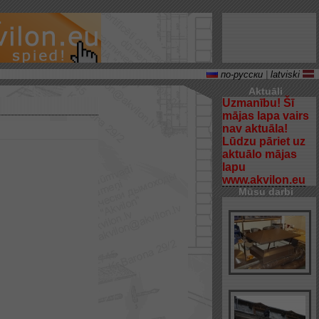
по-русски
|
latviski
Aktuāli
Uzmanību! Šī
mājas lapa vairs
nav aktuāla!
Lūdzu pāriet uz
aktuālo mājas
lapu
www.akvilon.eu
Mūsu darbi