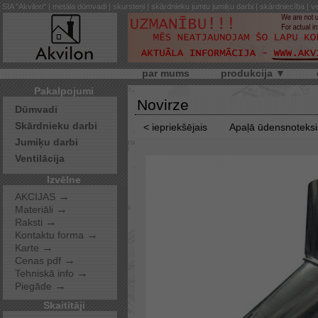
SIA "Akvilon" | metāla dūmvadi | skursteņi | skārdnieku jumtu jumiķu darbi | skārdniecība | ve
par mums
produkcija ▼
Pakalpojumi
Novirze
Dūmvadi
Skārdnieku darbi
< iepriekšējais
Apaļā ūdensnoteks
Jumiķu darbi
Ventilācija
Izvēlne
→
AKCIJAS
→
Materiāli
→
Raksti
→
Kontaktu forma
→
Karte
→
Cenas pdf
→
Tehniskā info
→
Piegāde
Skaitītāji