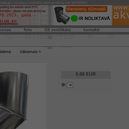
ntilācija | ražošana | montāža | www.akvilon.lv | tel. 62790344 |
cenas
foto
CE sertifikāts
kontakti
istēma
nākamais >
0.00
EUR
Ø: