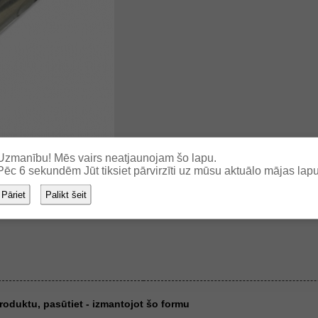
Uzmanību! Mēs vairs neatjaunojam šo lapu.
Pēc
6
sekundēm Jūt tiksiet pārvirzīti uz mūsu aktuālo mājas lapu
Pāriet
Palikt šeit
 produktu, pasūtiet - izmantojot šo formu