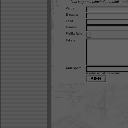
*Lai saņemtu pilnvērtīgu atbildi - norā
Vārds:
E-pasts:
Tālr.:
Temats:
Pielikt failu:
Teksts:
Anti-spam
Ievadiet norādītos ciparus: