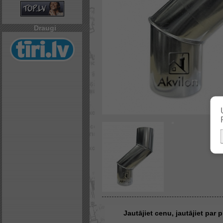
Draugi
Jautājiet cenu, jautājiet par