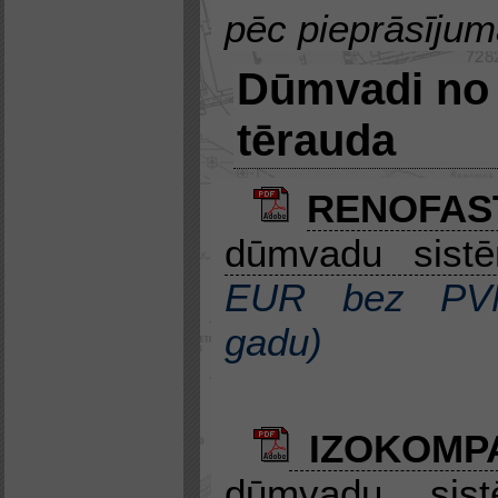
pēc pieprāsīju
Dūmvadi no 
tērauda
RENOFA
dūmvadu sis
EUR bez P
gadu
)
IZOKOMPA
dūmvadu sist