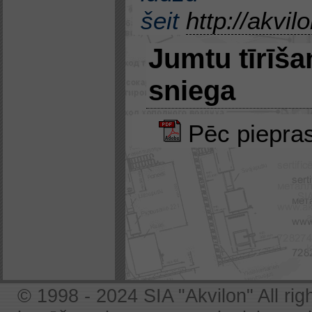
šeit
http://akvil
Jumtu tīrīša
sniega
Pēc piepra
© 1998 - 2024 SIA "Akvilon" All rig