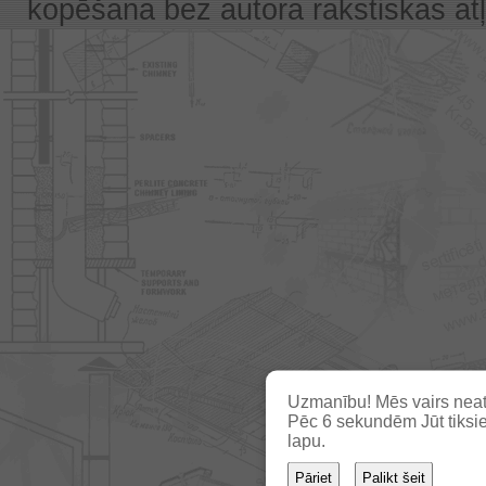
kopēšana bez autora rakstiskas atļa
Uzmanību! Mēs vairs neat
Pēc
5
sekundēm Jūt tiksie
lapu.
Pāriet
Palikt šeit