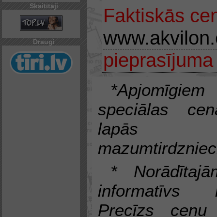
Skaitītāji
Faktiskās ce
www.akvilon
Draugi
pieprasījuma
*Apjomīgiem 
speciālas c
lapās no
mazumtirdzniec
* Norādītaj
informatīvs
Precīzs cenu 