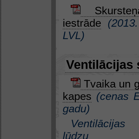
Skurste
iestrāde
(
2013
LVL
)
Ventilācijas
Tvaika un 
kapes
(cenas
gadu
)
Ventilācijas
lūdzu 