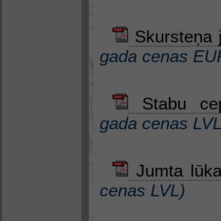
Skursteņa j
gada cenas EU
Stabu cep
gada cenas LV
Jumta lūk
cenas LVL
)