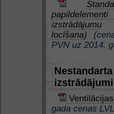
Stand
papildeleme
izstrādājumu
locīšana)
(
cen
PVN
uz
2014. 
Nestandarta
izstrādājumi
Ventilācijas
gada cenas LVL