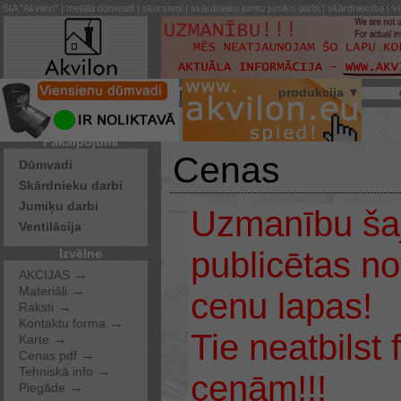
SIA "Akvilon" | metāla dūmvadi | skursteņi | skārdnieku jumtu jumiķu darbi | skārdniecība | ve
par mums
produkcija ▼
Pakalpojumi
Cenas
Dūmvadi
Skārdnieku darbi
Jumiķu darbi
Uzmanību šaj
Ventilācija
publicētas n
Izvēlne
→
AKCIJAS
→
Materiāli
cenu lapas!
→
Raksti
→
Kontaktu forma
Tie neatbilst
→
Karte
→
Cenas pdf
→
Tehniskā info
cenām!!!
→
Piegāde