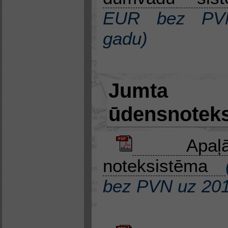
EUR bez P
gadu)
Jumta
ūdensnotek
Apaļā
noteksistēma
bez PVN
uz
201