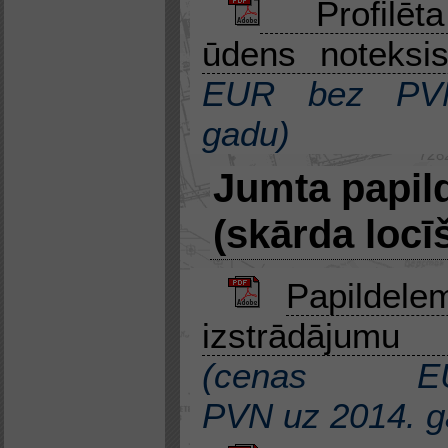
Profilēta
ūdens noteksi
EUR bez P
gadu
)
Jumta papil
(skārda locī
Papildele
izstrādājum
(
cenas 
PVN
uz
2014. 