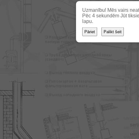
Uzmanību! Mēs vairs neat
Pēc
2
sekundēm Jūt tiksie
lapu.
Pāriet
Palikt šeit