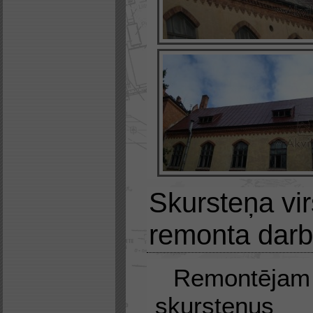
Skursteņa vi
remonta darb
Remontēj
skursteņus