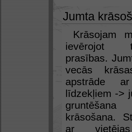
Jumta krāsoš
Krāsojam m
ievērojot te
prasības. Jumt
vecās krās
apstrāde ar
līdzekļiem ->
gruntēšan
krāsošana. S
ar vietēja