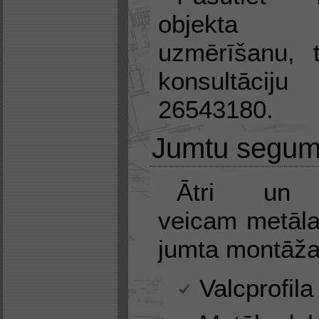
objekta a
uzmērīšanu, 
konsultāciju
26543180.
Jumtu segum
Ātri un p
veicam metāla
jumta montāža
Valcprofila 