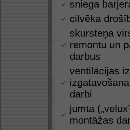
sniega barjer
cilvēka drošī
skursteņa vir
remontu un 
darbus
ventilācijas 
izgatavošana
darbi
jumta („velux
montāžas dar