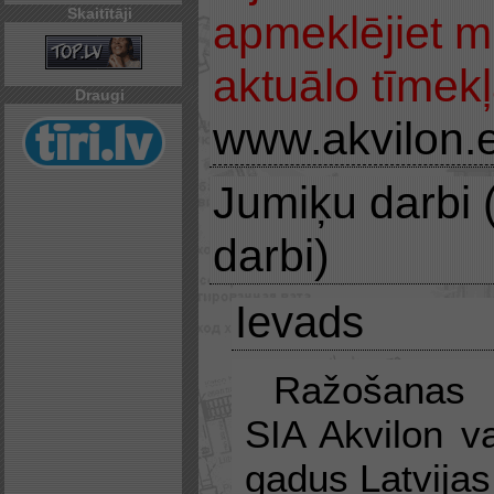
Skaitītāji
apmeklējiet m
aktuālo tīmekļ
Draugi
www.akvilon.
Jumiķu darbi 
darbi)
Ievads
Ražošana
SIA Akvilon v
gadus Latvijas