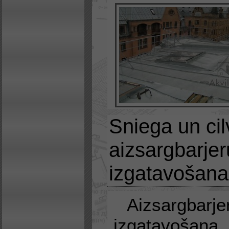
Sniega un ci
aizsargbarjer
izgatavošan
Aizsargbarje
izgatavošana