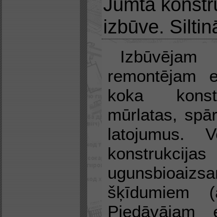
Jumta konstr
izbūve. Silti
Izbūvējam
remontējam e
koka konst
mūrlatas, spār
latojumus. 
konstrukcijas
ugunsbioaizsa
šķīdumiem (an
Piedāvājam 