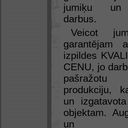
jumiķu un 
darbus.
Veicot ju
garantējam a
izpildes KVAL
CENU, jo darb
pašražot
produkciju, k
un izgatavota
objektam. Augs
un piere