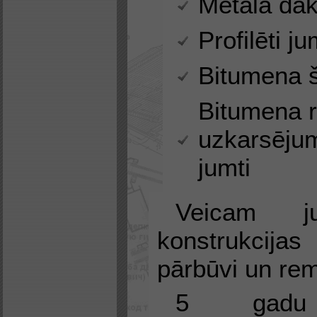
Metāla dak
Profilēti ju
Bitumena š
Bitumena r
uzkarsējum
jumti
Veicam j
konstrukci
pārbūvi un re
5 gadu 