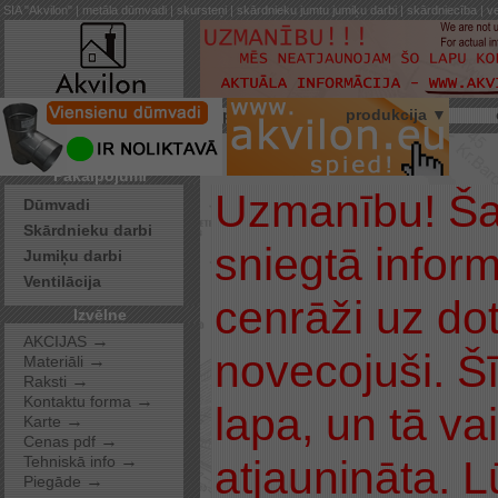
SIA "Akvilon" | metāla dūmvadi | skursteņi | skārdnieku jumtu jumiķu darbi | skārdniecība | ve
par mums
produkcija ▼
Pakalpojumi
Uzmanību! Ša
Dūmvadi
Skārdnieku darbi
sniegtā inform
Jumiķu darbi
Ventilācija
cenrāži uz doto
Izvēlne
→
AKCIJAS
novecojuši. Šī
→
Materiāli
→
Raksti
→
Kontaktu forma
lapa, un tā va
→
Karte
→
Cenas pdf
→
atjaunināta. 
Tehniskā info
→
Piegāde