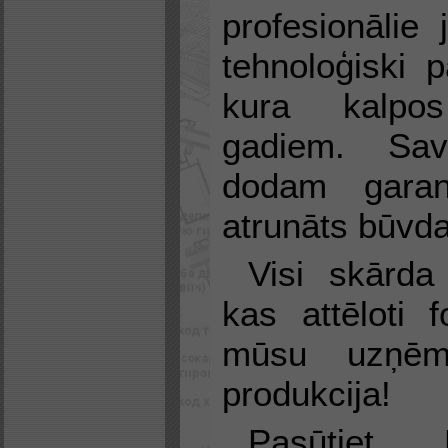
profesionālie 
tehnoloģiski p
kura kalpo
gadiem. Sa
dodam garant
atrunāts būvd
Visi skārda 
kas attēloti fo
mūsu uzņēm
produkcija!
Pasūtiet