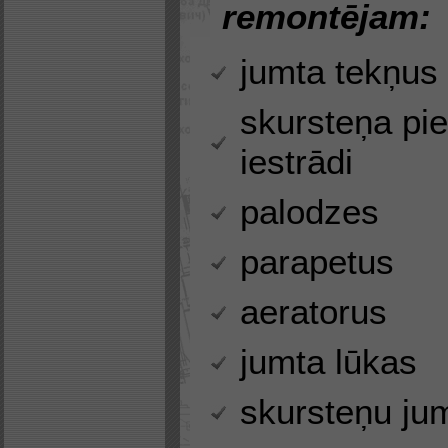
remontējam:
jumta tekņus
skursteņa pi
iestrādi
palodzes
parapetus
aeratorus
jumta lūkas
skursteņu ju