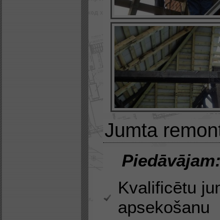
Jumta remont
Piedāvājam
Kvalificētu j
apsekošanu