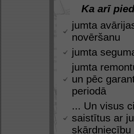
Ka arī pie
jumta avārija
novēršanu
jumta segum
jumta remontu
un pēc garant
periodā
... Un visus 
saistītus ar 
skārdniecību