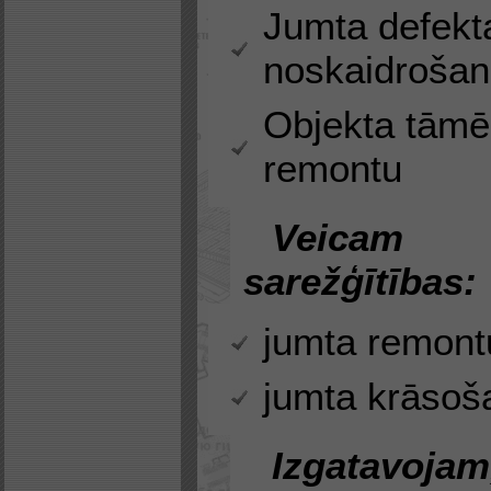
Jumta defekt
noskaidroša
Objekta tām
remontu
Veicam 
sarežģītības:
jumta remont
jumta krāsoš
Izgatavoja