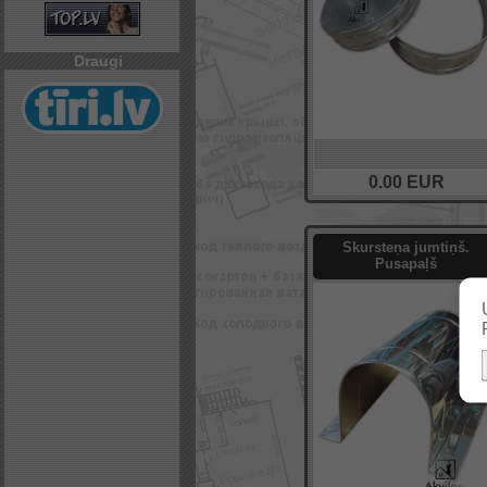
Draugi
0.00
EUR
Skursteņa jumtiņš.
Pusapaļš