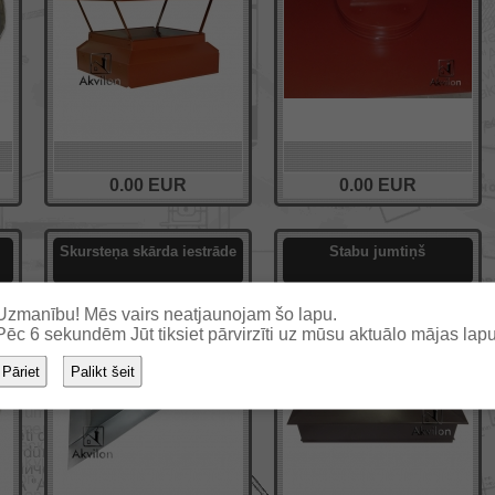
0.00
EUR
0.00
EUR
Skursteņa skārda iestrāde
Stabu jumtiņš
Uzmanību! Mēs vairs neatjaunojam šo lapu.
Pēc
6
sekundēm Jūt tiksiet pārvirzīti uz mūsu aktuālo mājas lapu
Pāriet
Palikt šeit