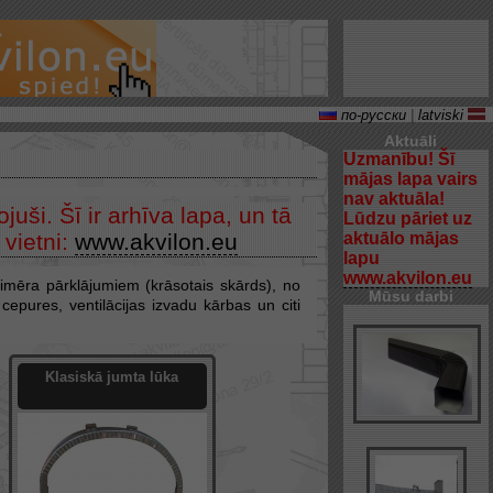
по-русски
|
latviski
Aktuāli
Uzmanību! Šī
mājas lapa vairs
nav aktuāla!
uši. Šī ir arhīva lapa, un tā
Lūdzu pāriet uz
 vietni:
www.akvilon.eu
aktuālo mājas
lapu
www.akvilon.eu
imēra pārklājumiem (krāsotais skārds), no
Mūsu darbi
cepures, ventilācijas izvadu kārbas un citi
Klasiskā jumta lūka