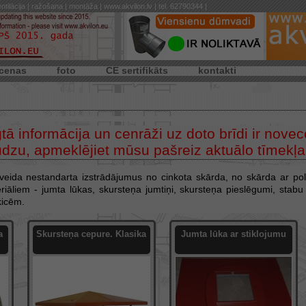
ntilācija | ražošana | montāža | www.akvilon.lv | tel. 62790344 |
cenas
foto
CE sertifikāts
kontakti
 informācija un cenrāži uz doto brīdi ir novecoj
Lūdzu, apmeklējiet mūsu pašreiz aktuālo tīmekļa
veida nestandarta izstrādājumus no cinkota skārda, no skārda ar pol
iāliem - jumta lūkas, skursteņa jumtiņi, skursteņa pieslēgumi, stabu 
kicēm.
a
Skursteņa cepure. Klasika
Jumta lūka ar stiklojumu