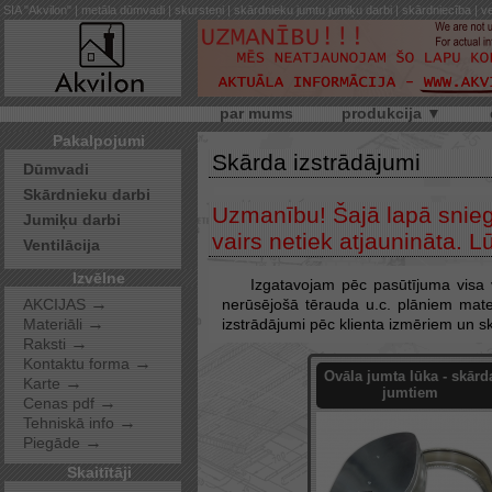
SIA "Akvilon" | metāla dūmvadi | skursteņi | skārdnieku jumtu jumiķu darbi | skārdniecība | ve
par mums
produkcija ▼
Pakalpojumi
Skārda izstrādājumi
Dūmvadi
Skārdnieku darbi
Uzmanību! Šajā lapā sniegtā
Jumiķu darbi
vairs netiek atjaunināta. 
Ventilācija
Izvēlne
Izgatavojam pēc pasūtījuma visa 
→
AKCIJAS
nerūsējošā tērauda u.c. plāniem mater
→
Materiāli
izstrādājumi pēc klienta izmēriem un s
→
Raksti
→
Kontaktu forma
Ovāla jumta lūka - skārd
→
Karte
jumtiem
→
Cenas pdf
→
Tehniskā info
→
Piegāde
Skaitītāji