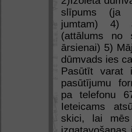
2)Izolēta dūm
slīpums (ja
jumtam) 4) S
(attālums no 
ārsienai) 5) Mā
dūmvads ies cau
Pasūtīt varat 
pasūtījumu for
pa telefonu 6
Ieteicams ats
skici, lai mē
izgatavošanas