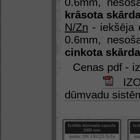
0.6mm, nesoša
krāsota skārd
N/Zn
- iekšēja 
0.6mm, nesoša
cinkota skārd
Cenas pdf - i
IZO
dūmvadu sist
Izolēta dūmvada caurule
Izo
1000 mm
marka:
DN
130/225
N/Zn
ma