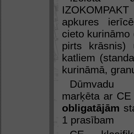
IZOKOMPAKT
apkures ierīc
cieto kurināmo (
pirts krāsnis)
katliem (standa
kurināmā, granu
Dūmvadu si
marķēta ar CE 
obligatājām
st
1 prasībam