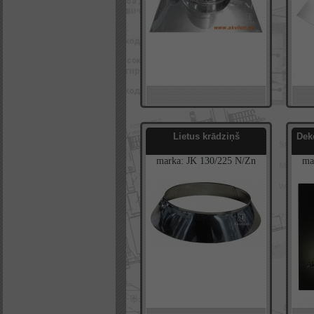
Lietus krādziņš
Dek
marka:
JK
130/225
N/Zn
ma