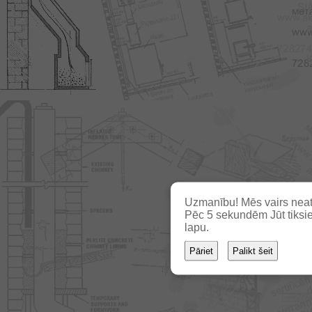
Uzmanību! Mēs vairs neat
Pēc
3
sekundēm Jūt tiksie
lapu.
Pāriet
Palikt šeit