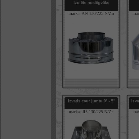
Izolēts noslēgvāks
marka:
AN
130/225
N/Zn
ma
Izvads caur jumtu 0° - 5°
Izva
marka:
JI5
130/225
N/Zn
mar