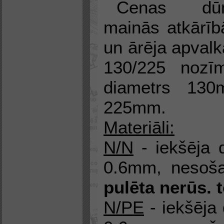
Cenas dūm
mainās atkārīb
un ārēja apval
130/225 nozīm
diametrs 130
225mm.
Materiāli:
N/N
- iekšēja 
0.6mm, nesoša
pulēta nerūs. 
N/PE
- iekšēja