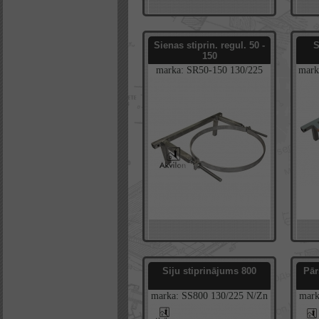
Sienas stiprin. regul. 50 -
S
150
marka:
SR50-150
130/225
mark
N/Zn
Siju stiprinājums 800
Pār
marka:
SS800
130/225
N/Zn
mar