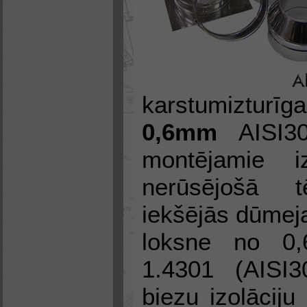
karstumizturī
0,6mm
AISI30
montējamie i
nerūsējošā 
iekšējās dūmej
loksne no 0
1.4301 (AISI
biezu izolāciju