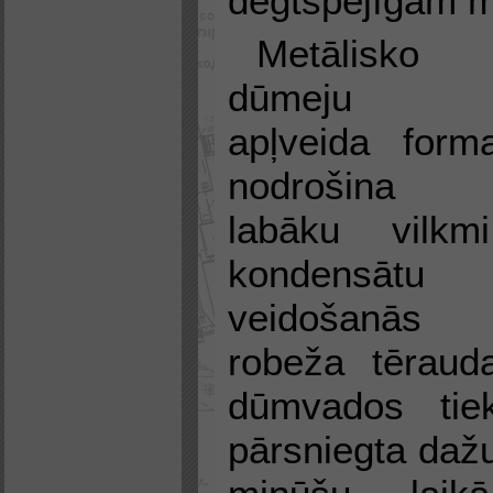
degtspējīgam 
Metālisko
dūmeju
apļveida form
nodrošina
labāku vilkmi
kondensātu
veidošanās
robeža tēraud
dūmvados tie
pārsniegta daž