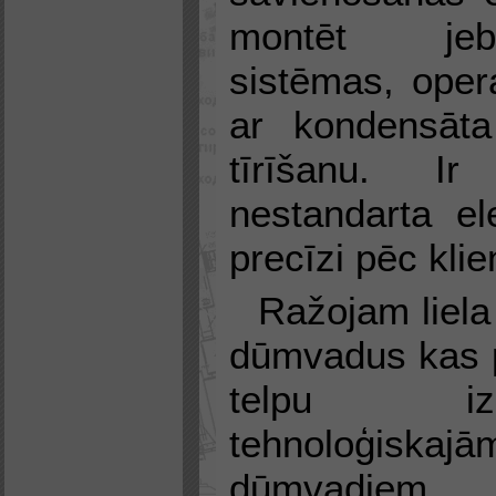
montēt jebk
sistēmas, opera
ar kondensāt
tīrīšanu. Ir
nestandarta e
precīzi pēc kli
Ražojam liela
dūmvadus kas p
telpu izb
tehnoloģiskaj
dūmvadiem