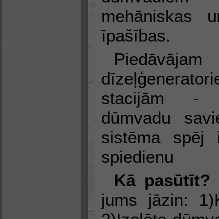
mehāniskas un
īpašības.
Piedāvā
dīzeļģenerato
stacijām - s
dūmvadu savi
sistēma spēj 
spiedienu
Kā pasūtīt?
jums jāzin: 1)