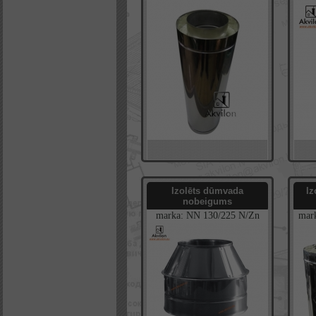
Izolēts dūmvada
Iz
nobeigums
marka:
NN
130/225
N/Zn
mar