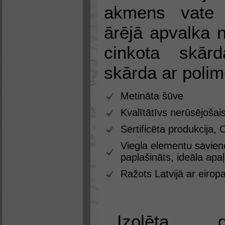
akmens vate
ārējā apvalka 
cinkota skār
skārda ar polim
Metināta šūve
Kvalītātīvs nerūsējoša
Sertificēta produkcija, C
Viegla elementu savieno
paplašināts, ideāla apa
Ražots Latvijā ar eiropa
Izolēta 