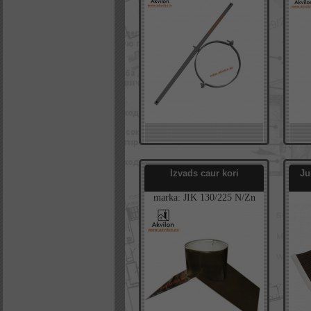
Izvads caur kori
Ju
marka:
JIK
130/225
N/Zn