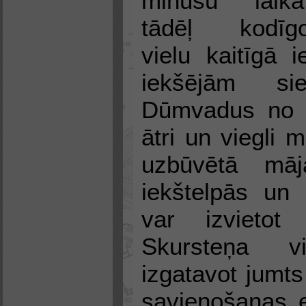
minūšu laikā
tādēļ kodīg
vielu kaitīgā
iekšējām si
Dūmvadus no n
ātri un viegli 
uzbūvētā māj
iekštelpās un 
var izvietot
Skursteņa v
izgatavot jumt
savienošanas e