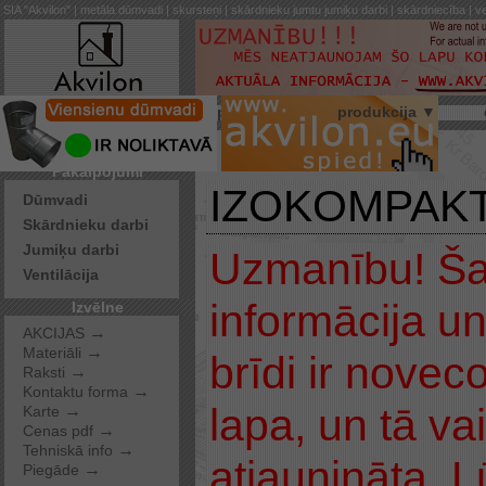
SIA "Akvilon" | metāla dūmvadi | skursteņi | skārdnieku jumtu jumiķu darbi | skārdniecība | ve
par mums
produkcija ▼
Pakalpojumi
IZOKOMPAKT -
Dūmvadi
Skārdnieku darbi
Jumiķu darbi
Uzmanību! Šaj
Ventilācija
informācija u
Izvēlne
→
AKCIJAS
→
Materiāli
brīdi ir noveco
→
Raksti
→
Kontaktu forma
lapa, un tā va
→
Karte
→
Cenas pdf
→
Tehniskā info
atjaunināta. 
→
Piegāde