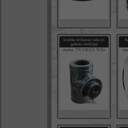
Izolēta tīrīšanas lūka (t-
A
gabals revīzija)
marka:
TN
130/225
N/Zn
ma