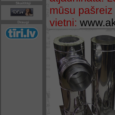
Skaitītāji
mūsu pašreiz 
vietni:
www.ak
Draugi