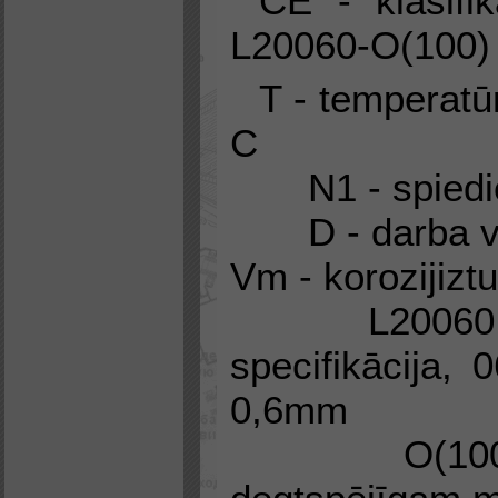
CE - klasifi
L20060-O(100)
T - temperatūr
C
N1 - spiedie
D - darba v
Vm - korozijiztu
L20060 - d
specifikācija,
0,6mm
O(100mm) 