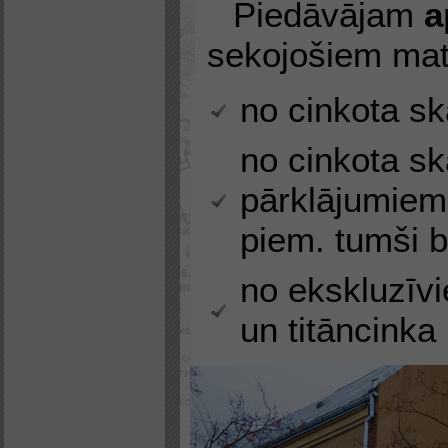
Piedāvājam
a
sekojošiem mat
no cinkota s
no cinkota sk
pārklājumiem
piem. tumši 
no ekskluzīvi
un titāncinka