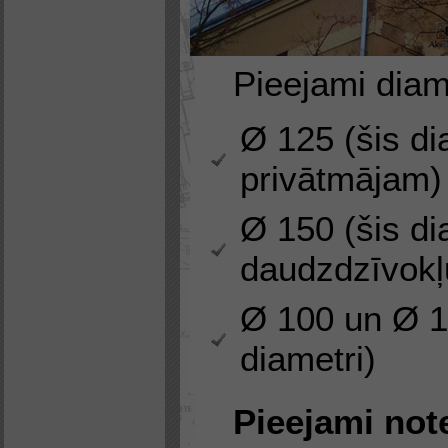
Pieejami diam
Ø 125 (šis di
privātmājam)
Ø 150 (šis di
daudzdzīvok
Ø 100 un Ø 1
diametri)
Pieejami not