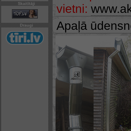
Skaitītāji
vietni:
www.ak
Apaļā ūdensn
Draugi