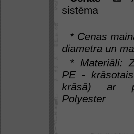
sistēma
* Cenas mainā
diametra un mat
* Materiāli: 
PE - krāsotai
krāsā) ar p
Polyester