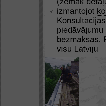
(zemāk detaļu
izmantojot
ko
Konsultācijas
piedāvājumu 
bezmaksas. P
visu Latviju