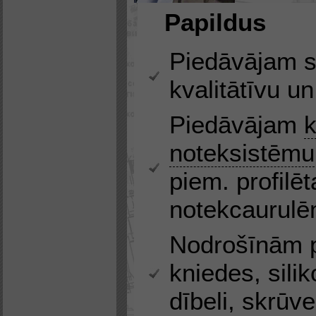
Papildus
Piedāvājam s
kvalitātīvu u
Piedāvājam
k
noteksistēmu
piem. profilē
notekcaurul
Nodrošīnām p
kniedes, silik
dībeli, skrūve