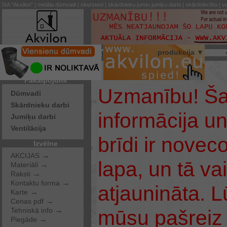
SIA "Akvilon" | metāla dūmvadi | skursteņi | skārdnieku jumtu jumiķu darbi | skārdniecība | ve
par mums
produkcija ▼
Pakalpojumi
Uzmanību! Šaj
Dūmvadi
Skārdnieku darbi
informācija u
Jumiķu darbi
Ventilācija
brīdi ir noveco
Izvēlne
→
AKCIJAS
lapa, un tā va
→
Materiāli
→
Raksti
→
Kontaktu forma
atjaunināta. 
→
Karte
→
Cenas pdf
→
mūsu pašreiz 
Tehniskā info
→
Piegāde