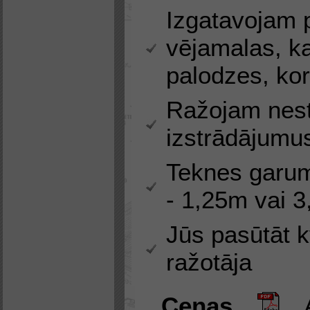
Izgatavojam 
vējamalas, ka
palodzes, kor
Ražojam nest
izstrādājumu
Teknes garum
- 1,25m vai 
Jūs pasūtāt k
ražotāja
Cenas
Ap