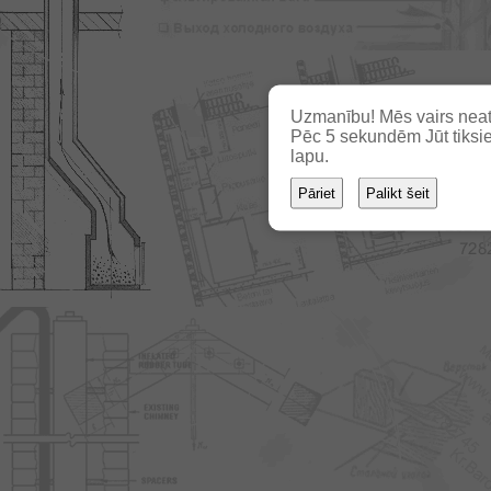
Uzmanību! Mēs vairs neat
Pēc
3
sekundēm Jūt tiksie
lapu.
Pāriet
Palikt šeit