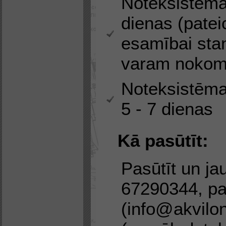
Noteksistēma
dienas (patei
esamībai sta
varam nokomp
Noteksistēma
5 - 7 dienas
Kā pasūtīt:
Pasūtīt un jau
67290344, pa
(info@akvilon