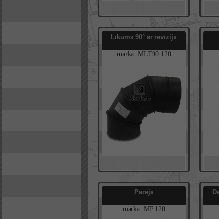
Līkums 90° ar revīziju
marka:
MLT90
120
Pārēja
De
marka:
MP
120