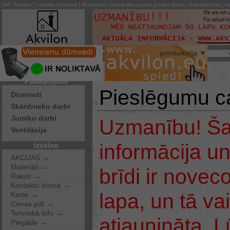
SIA "Akvilon" | metāla dūmvadi | skursteņi | skārdnieku jumtu jumiķu darbi | skārdniecība | ve
par mums
produkcija ▼
Pakalpojumi
Pieslēgumu c
Dūmvadi
Skārdnieku darbi
Jumiķu darbi
Uzmanību! Šaj
Ventilācija
informācija u
Izvēlne
→
AKCIJAS
→
Materiāli
brīdi ir noveco
→
Raksti
→
Kontaktu forma
lapa, un tā va
→
Karte
→
Cenas pdf
→
Tehniskā info
atjaunināta. 
→
Piegāde