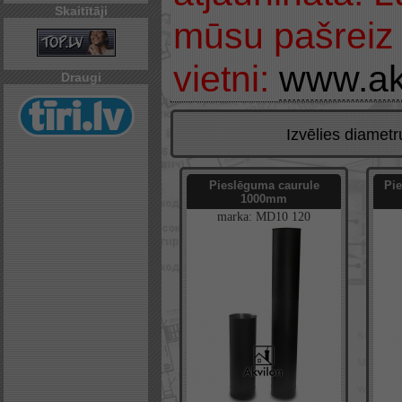
Skaitītāji
mūsu pašreiz 
vietni:
www.ak
Draugi
Izvēlies diamet
Pieslēguma caurule
Pi
1000mm
marka:
MD10
120