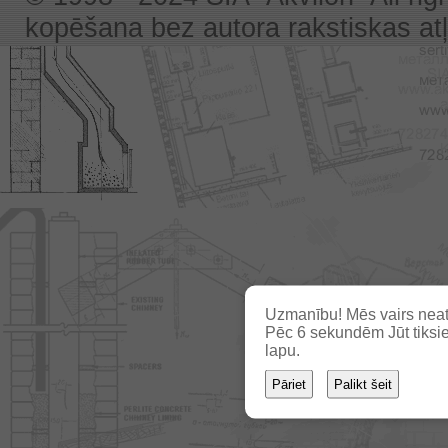
kopēšana bez autora rakstiskas atļa
Uzmanību! Mēs vairs neat
Pēc
5
sekundēm Jūt tiksie
lapu.
Pāriet
Palikt šeit