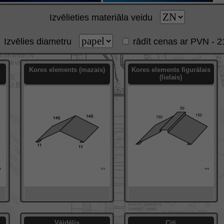
Izvēlieties materiāla veidu
Izvēlies diametru
rādīt cenas ar PVN
- 
Kores elements (mazais)
Kores elements figurālais
(lielais)
Vējdēlis
Citi