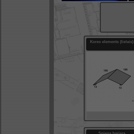
Kores elements (lielais)
Sniega barjera