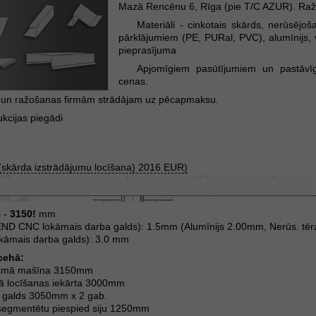
Mazā Rencēnu 6, Rīga (pie T/C AZUR). Raž
Materiāli - cinkotais skārds, nerūsējoš
pārklājumiem (PE, PURal, PVC), alumīnijs, va
pieprasījuma
Apjomīgiem pasūtījumiem un pastāvīg
cenas.
s un ražošanas firmām strādājam uz pēcapmaksu.
kcijas piegādi
kārda izstrādājumu locīšana) 2016 EUR)
 -
3150!
mm
D CNC lokāmais darba galds): 1.5mm (Alumīnijs 2.00mm, Nerūs. tē
okāmais darba galds): 3.0 mm
cehā:
āmā mašīna 3150mm
 locīšanas iekārta 3000mm
a galds 3050mm x 2 gab.
r segmentētu piespied siju 1250mm