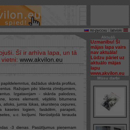
по-русски
|
latviski
Aktuāli
Uzmanību! Šī
mājas lapa vairs
uši. Šī ir arhīva lapa, un tā
nav aktuāla!
Lūdzu pāriet uz
 vietni:
www.akvilon.eu
aktuālo mājas
lapu
www.akvilon.eu
Mūsu darbi
 papildelemntus, dažādus skārda profilus,
entus. Ražojam pēc klienta zīmējumiem,
mentus. Izgatavojam - skārda palodzes,
ekne, kores elementi, vējdēlis bitumena
, atloks, jumta lūkas, skursteņa cepures,
da kasetes logiem, fasādēm, parapeti,
tes, u.c. locījumi. Nerūsējošā terauda
undas -3 dienas. Pasūtījumus pieņemam