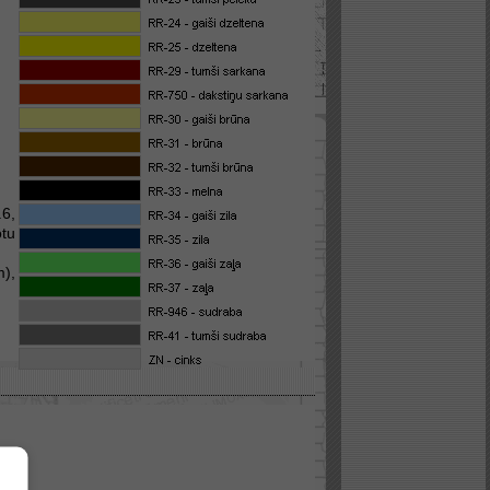
.6,
otu
m),