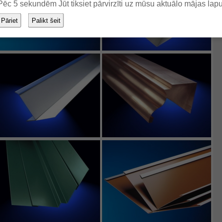
Pēc
5
sekundēm Jūt tiksiet pārvirzīti uz mūsu aktuālo mājas lapu
Pāriet
Palikt šeit