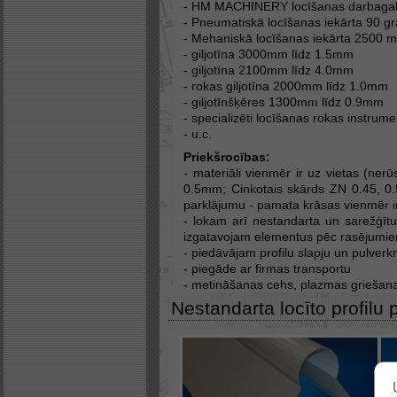
- HM MACHINERY locīšanas darbaga
- Pneumatiskā locīšanas iekārta 90 
- Mehaniskā locīšanas iekārta 2500 m
- giljotīna 3000mm līdz 1.5mm
- giljotīna 2100mm līdz 4.0mm
- rokas giljotīna 2000mm līdz 1.0mm
- giljotīnšķēres 1300mm līdz 0.9mm
- specializēti locīšanas rokas instrume
- u.c.
Priekšrocības:
- materiāli vienmēr ir uz vietas (ner
0.5mm; Cinkotais skārds ZN 0.45, 0.
parklājumu - pamata krāsas vienmēr ir
- lokam arī nestandarta un sarežģīt
izgatavojam elementus pēc rasējumi
- piedāvājam profilu slapju un pulver
- piegāde ar firmas transportu
- metināšanas cehs, plazmas griešan
Nestandarta locīto profilu 