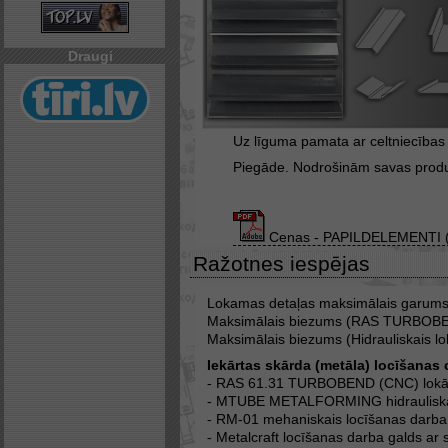
Draugi
Uz līguma pamata ar celtniecība
Piegāde. Nodrošinām savas produ
Cenas - PAPILDELEMENTI (s
Ražotnes iespējas
Lokamas detaļas maksimālais garums
Maksimālais biezums (RAS TURBOBEN
Maksimālais biezums (Hidrauliskais l
Iekārtas skārda (metāla) locīšanas 
- RAS 61.31 TURBOBEND (CNC) lok
- MTUBE METALFORMING hidrauliskā
- RM-01 mehaniskais locīšanas darb
- Metalcraft locīšanas darba galds a