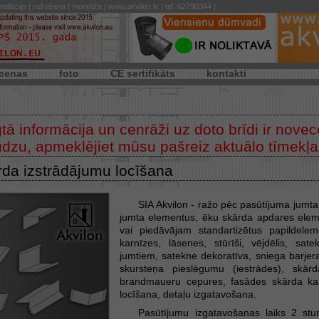
ntilācija | ražošana | montāža | www.akvilon.lv | tel. 62790344 |
cenas
foto
CE sertifikāts
kontakti
 informācija un cenrāži uz doto brīdi ir novecoj
Lūdzu, apmeklējiet mūsu pašreiz aktuālo tīmekļa
rda izstrādājumu locīšana
SIA Akvilon - ražo pēc pasūtījuma jumta
jumta elementus, ēku skārda apdares elem
vai piedāvājam standartizētus papildele
karnīzes, lāsenes, stūrīši, vējdēlis, sat
jumtiem, satekne dekoratīva, sniega barjera
skursteņa pieslēgumu (iestrādes), skār
brandmaueru cepures, fasādes skārda kase
locīšana, detaļu izgatavošana.
Pasūtījumu izgatavošanas laiks 2 st