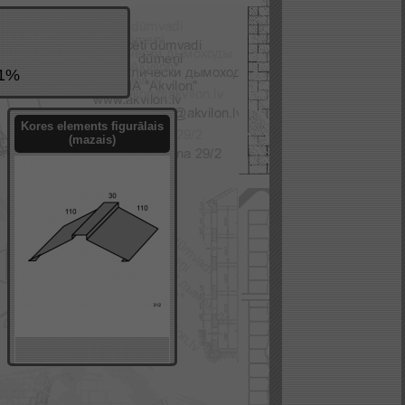
21%
Kores elements figurālais
(mazais)