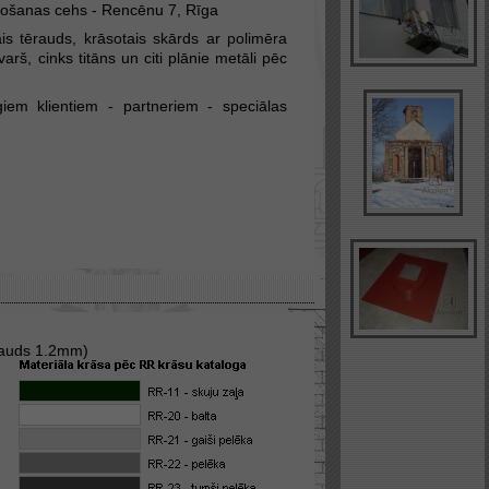
ošanas cehs - Rencēnu 7, Rīga
ais tērauds, krāsotais skārds ar polimēra
rš, cinks titāns un citi plānie metāli pēc
iem klientiem - partneriem - speciālas
rauds 1.2mm)