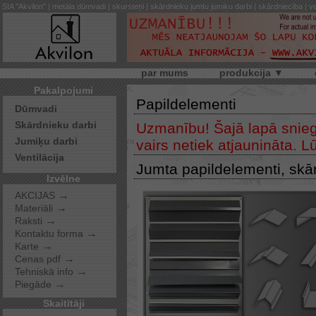
SIA "Akvilon" | metāla dūmvadi | skursteņi | skārdnieku jumtu jumiķu darbi | skārdniecība | ve
par mums
produkcija ▼
Pakalpojumi
Papildelementi
Dūmvadi
Skārdnieku darbi
Uzmanību! Šajā lapā sniegtā
Jumiķu darbi
vairs netiek atjaunināta. 
Ventilācija
Jumta papildelementi, skā
Izvēlne
→
AKCIJAS
→
Materiāli
→
Raksti
→
Kontaktu forma
→
Karte
→
Cenas pdf
→
Tehniskā info
→
Piegāde
Skaitītāji