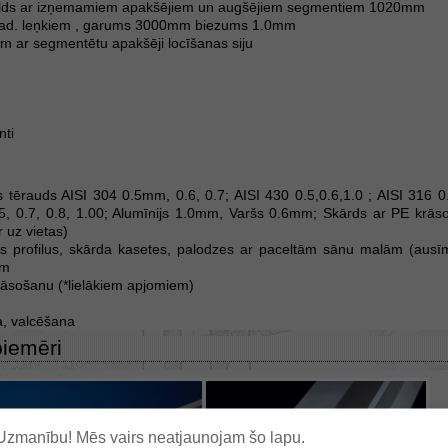
lds ar izņemamiem apakšējiem un augšējiem segmentiem 1020mm
grad. leņkiem , garums 3000mm biezums 1.0mm
m ar segmentētu apakšēji locīšanas siju
nti
ūs tērauds AISI 304 0.5mm, 0.6, 0.7; AISI 430 0.5,0.6,1.0 ; AISI 316 0
5, 0.7, 0.8, 1.00; Alumīnijs 1.0mm, Varšs 0.6mm; Skārds ar PE krās
 uz vietas)
us profilus, skārda kasetes, palodzes ar paceltām sānu malām (ausī
em
krāsošanu (*lielākiem apjomiem)
a, valcēšana
piemēri
Uzmanību! Mēs vairs neatjaunojam šo lapu.