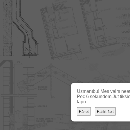
Uzmanību! Mēs vairs neat
Pēc
6
sekundēm Jūt tiksie
lapu.
Pāriet
Palikt šeit