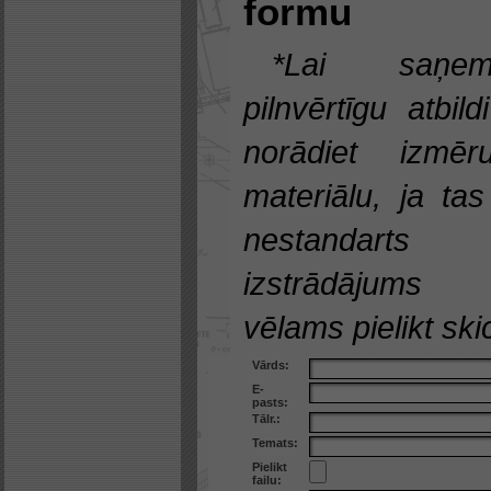
formu
*Lai saņem
pilnvērtīgu atbild
norādiet izmēru
materiālu, ja tas
nestandarts
izstrādājums
vēlams pielikt skic
Vārds:
E-
pasts:
Tālr.:
Temats:
Pielikt
failu: