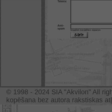
Teksts:
Anti-
spam
Ievadiet norādītos ciparus:
© 1998 - 2024 SIA "Akvilon" All rig
kopēšana bez autora rakstiskas atļa