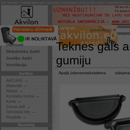
SIA "Akvilon" | metāla dūmvadi | skursteņi | skārdnieku jumtu jumiķu darbi | skārdniecība | ve
par mums
produkcija ▼
Pakalpojumi
Teknes gals a
Dūmvadi
Skārdnieku darbi
gumiju
Jumiķu darbi
Ventilācija
Apaļā ūdensnoteksistēma
nākamai
Izvēlne
→
AKCIJAS
→
Materiāli
→
Raksti
→
Kontaktu forma
→
Karte
→
Cenas pdf
→
Tehniskā info
→
Piegāde
Skaitītāji