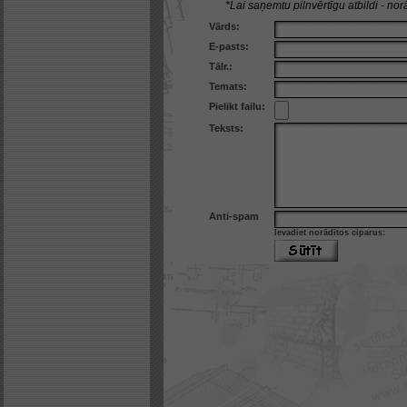
*Lai saņemtu pilnvērtīgu atbildi - norā
Vārds:
E-pasts:
Tālr.:
Temats:
Pielikt failu:
Teksts:
Anti-spam
Ievadiet norādītos ciparus: