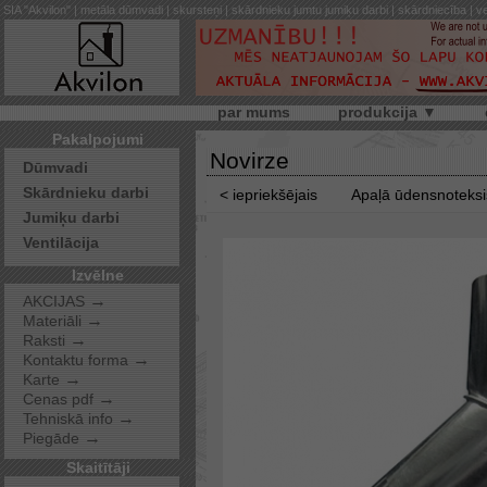
SIA "Akvilon" | metāla dūmvadi | skursteņi | skārdnieku jumtu jumiķu darbi | skārdniecība | ve
par mums
produkcija ▼
Pakalpojumi
Novirze
Dūmvadi
Skārdnieku darbi
< iepriekšējais
Apaļā ūdensnoteks
Jumiķu darbi
Ventilācija
Izvēlne
→
AKCIJAS
→
Materiāli
→
Raksti
→
Kontaktu forma
→
Karte
→
Cenas pdf
→
Tehniskā info
→
Piegāde
Skaitītāji