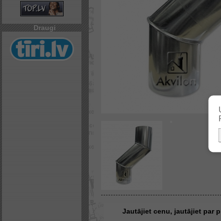
Draugi
Jautājiet cenu, jautājiet par