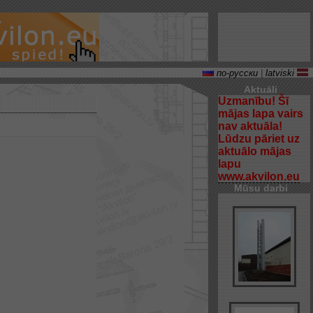
по-русски
|
latviski
Aktuāli
Uzmanību! Šī
mājas lapa vairs
nav aktuāla!
Lūdzu pāriet uz
aktuālo mājas
lapu
www.akvilon.eu
Mūsu darbi