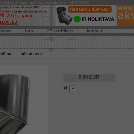
ntilācija | ražošana | montāža | www.akvilon.lv | tel. 62790344 |
cenas
foto
CE sertifikāts
kontakti
istēma
nākamais >
0.00
EUR
Ø: