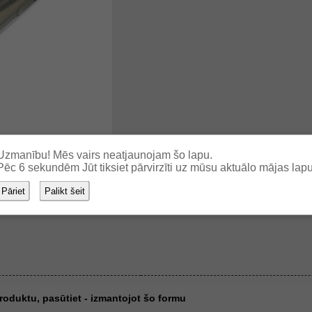
Uzmanību! Mēs vairs neatjaunojam šo lapu.
Pēc
6
sekundēm Jūt tiksiet pārvirzīti uz mūsu aktuālo mājas lapu
Pāriet
Palikt šeit
 produktu, pasūtiet - izmantojot šo formu