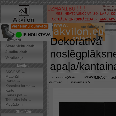
SIA "Akvilon" | metāla dūmvadi | skursteņi | skārdnieku jumtu jumiķu darbi | skārdniecība | ve
par mums
produkcija ▼
Pakalpojumi
Dekoratīva
Dūmvadi
Skārdnieku darbi
noslēgplāksn
Jumiķu darbi
Ventilācija
apaļa/kantain
Izvēlne
→
AKCIJAS
→
Materiāli
< iepriekšējais
IZOKOMPAKT - izol
→
Raksti
dūmvadi
nākamais >
→
Kontaktu forma
→
Karte
→
Cenas pdf
→
Tehniskā info
→
Piegāde
Skaitītāji