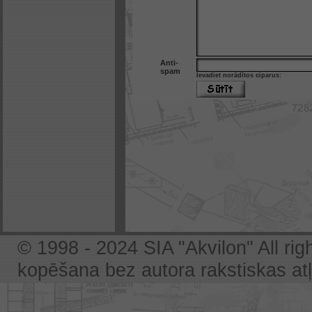
Anti-
spam
Ievadiet norādītos ciparus:
© 1998 - 2024 SIA "Akvilon" All rig
kopēšana bez autora rakstiskas atļa