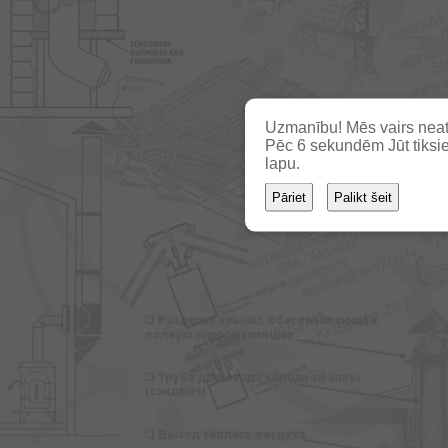
Uzmanību! Mēs vairs neat
Pēc
5
sekundēm Jūt tiksie
lapu.
Pāriet
Palikt šeit