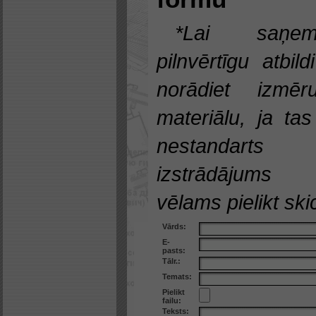
*Lai saņem
pilnvērtīgu atbild
norādiet izmēru
materiālu, ja tas
nestandarts
izstrādājums
vēlams pielikt skic
Vārds:
E-
pasts:
Tālr.:
Temats:
Pielikt
failu:
Teksts: