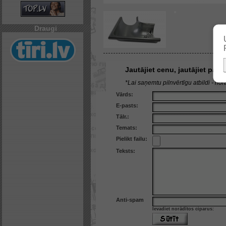
Draugi
Jautājiet cenu, jautājiet par
*Lai saņemtu pilnvērtīgu atbildi - norā
Vārds:
E-pasts:
Tālr.:
Temats:
Pielikt failu:
Teksts:
Anti-spam
Ievadiet norādītos ciparus: