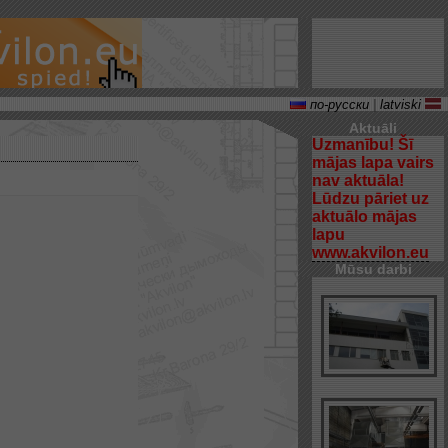
по-русски
|
latviski
Aktuāli
Uzmanību! Šī
mājas lapa vairs
nav aktuāla!
Lūdzu pāriet uz
aktuālo mājas
lapu
www.akvilon.eu
Mūsu darbi