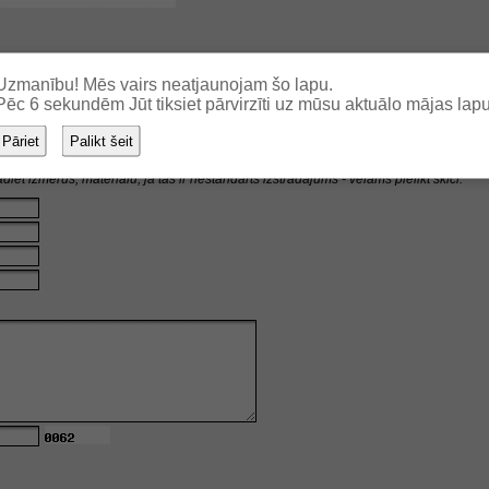
Uzmanību! Mēs vairs neatjaunojam šo lapu.
Pēc
5
sekundēm Jūt tiksiet pārvirzīti uz mūsu aktuālo mājas lapu
Pāriet
Palikt šeit
 produktu, pasūtiet - izmantojot šo formu
diet izmērus, materiālu, ja tas ir nestandarts izstrādājums - vēlams pielikt skici.