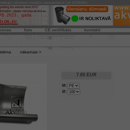
ntilācija | ražošana | montāža | www.akvilon.lv | tel. 62790344 |
cenas
foto
CE sertifikāts
kontakti
istēma
nākamais >
7.85
EUR
M:
Ø: