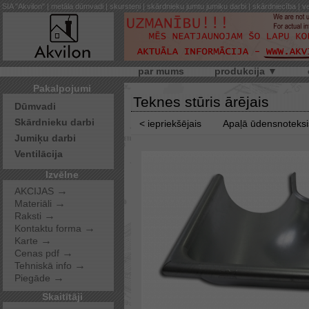
SIA "Akvilon" | metāla dūmvadi | skursteņi | skārdnieku jumtu jumiķu darbi | skārdniecība | ve
par mums
produkcija ▼
Pakalpojumi
Teknes stūris ārējais
Dūmvadi
Skārdnieku darbi
< iepriekšējais
Apaļā ūdensnoteks
Jumiķu darbi
Ventilācija
Izvēlne
→
AKCIJAS
→
Materiāli
→
Raksti
→
Kontaktu forma
→
Karte
→
Cenas pdf
→
Tehniskā info
→
Piegāde
Skaitītāji